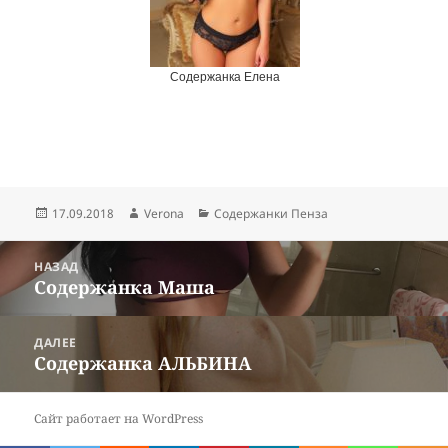
Содержанка Елена
Опубликовано
17.09.2018
Автор
Verona
Рубрики
Содержанки Пенза
Навигация
НАЗАД
по
Содержанка Маша
Предыдущая
записям
запись:
ДАЛЕЕ
Содержанка АЛЬБИНА
Следующая
запись:
Сайт работает на WordPress